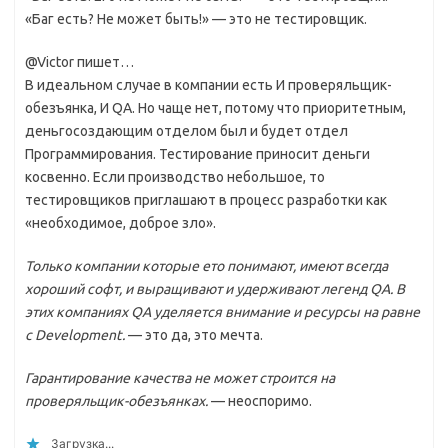
«Баг есть? Не может быть!» — это не тестировщик.
@Victor пишет…
В идеальном случае в компании есть И проверяльщик-
обезъянка, И QА. Но чаще нет, потому что приоритетным,
деньгосоздающим отделом был и будет отдел
Программирования. Тестирование приносит деньги
косвенно. Если производство небольшое, то
тестировщиков приглашают в процесс разработки как
«необходимое, доброе зло».
Только компании которые ето понимают, имеют всегда
хороший софт, и выращивают и удерживают легенд QА. В
этих компаниях QА уделяется внимание и ресурсы на равне
с Development.
— это да, это мечта.
Гарантирование качества не может строится на
проверяльщик-обезъянках.
— неоспоримо.
Загрузка...