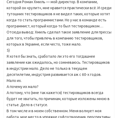
Сегодня Роман Хмиль — мой директор. В компании,
которой он «рулит», мне нравится практически всё. И среди
тутошних тестировщиков я не видел таких, которые хотят
когда-то стать программистами. Но у нас в команде есть
программист, который когда-то был тестировщиком…
Отсюда вывод: Хмиль сделал такое заявление для прессы
для того, чтобы привлечь в компанию тестировщиков,
которых в Украине, если често, тоже мало.
5)
Я хотел бы знать, сработало ли это его тогдашнее
заявление как ожидалось, но сомневаюсь. Тестировщиков
в индустрии мало. Дело не только в текущем
десятилетии, индустрия развивается аж с 60-х годов.
Мало их.
А почему их мало?
А потому, что (мне так кажется) тестировщиков всегда
будет не хватать, по причинам, которые изложены мною в
статье. Дело в статусе.
В том числе и в моем собственном. Меня волнует моя
работа, мое место в упряжке софтотворения, перспективы