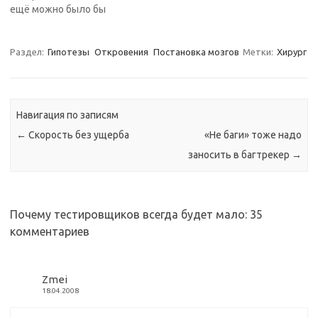
ещё можно было бы
Подобное "ролевое"
отвечает тестировщик и
проверить в тестируемом
разграничение слишком
за что он не может
ПО даже тогда, когда все
жестко определяет
отвечать. В очередной раз
уже идут домой, или
Раздел:
Гипотезы
Откровения
Постановка мозгов
Метки:
Хирург
взаимоотношения между
я прочел в…
проект уже сдан. Отсюда
этими двумя товарищами.
все связи со временем,
В медицине хирург
опытом, интуицией,
всегда…
даром, инструментами и
Навигация по записям
прочими атрибутами,
←
Скорость без ущерба
«Не баги» тоже надо
которыми снабжены все
те люди, которых…
заносить в багтрекер
→
Почему тестировщиков всегда будет мало
: 35
комментариев
Zmei
18.04.2008