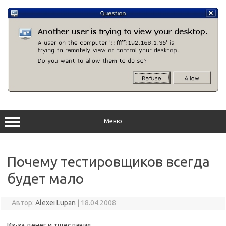
Перейти
к
содержимому
Меню
Почему тестировщиков всегда
будет мало
Автор:
Alexei Lupan
|
18.04.2008
Из-за денег и тщеславия.