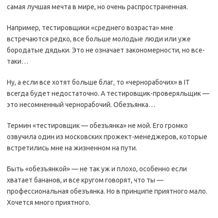
самая лучшая мечта в мире, но очень распространенная.
Например, тестировщики «среднего возраста» мне
встречаются редко, все больше молодые люди или уже
бородатые дядьки. Это не означает закономерности, но все-
таки…
Ну, а если все хотят больше благ, то «чернорабочих» в IT
всегда будет недостаточно. А тестировщик-проверяльщик —
это несомненный чернорабочий. Обезъянка…
Термин «тестировщик — обезъянка» не мой. Его громко
озвучила один из московских прожект-менеджеров, которые
встретились мне на жизненном на пути.
Быть «обезъянкой» — не так уж и плохо, особенно если
хватает бананов, и все кругом говорят, что ты —
профессиональная обезъянка. Но в принципе приятного мало.
Хочется много приятного.