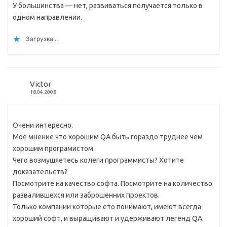
У большинства — нет, развиваться получается только в
одном направлении.
Загрузка...
Victor
18.04.2008
Очени интересно.
Моё мнение что хорошим QА быть гораздо труднее чем
хорошим програмистом.
Чего возмушяетесь колеги программисты? Хотите
доказательств?
Посмотрите на качество софта. Посмотрите на количество
развалившехся или заброшенних проектов.
Только компании которые ето понимают, имеют всегда
хороший софт, и выращивают и удерживают легенд QА.