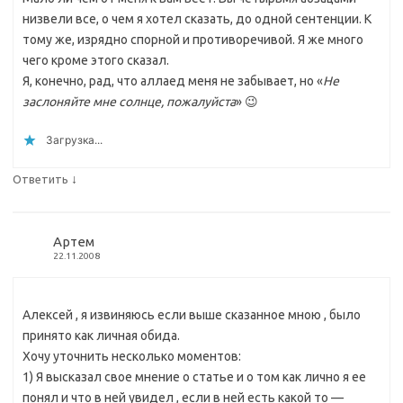
низвели все, о чем я хотел сказать, до одной сентенции. К
тому же, изрядно спорной и противоречивой. Я же много
чего кроме этого сказал.
Я, конечно, рад, что аллаед меня не забывает, но «
Не
заслоняйте мне солнце, пожалуйста
» 😉
Загрузка...
↓
Ответить
Артем
22.11.2008
Алексей , я извиняюсь если выше сказанное мною , было
принято как личная обида.
Хочу уточнить несколько моментов:
1) Я высказал свое мнение о статье и о том как лично я ее
понял и что в ней увидел , если в ней есть какой то —