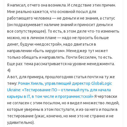
Я написал, отчего она возникла. И следствие этих причин.
Мне реально кажется, что основной посыл для
работающего человека — не деньги и не знания, а статус
(он подразумевает наличие знаний и приносит деньги и
все сопутствующее). То есть, в этом деле что-то изменить
можно, но в личном плане — надо не просить больше
денег, будучи «медсестрой», надо двигаться в
направлении «быть хирургом». Менеджер тут может
только обещать и направлять. Почти бессилен, то есть.
Еще раз: тема рассматривается на уровне менеджмента.
4)
А вот, для примера, прошлогодняя статья почти на ту же
тему:
Роман Хмиль, управляющий директор GlobalLogic
Ukraine: «Тестирование ПО – отличный путь для начала
карьеры в IT, в том числе и программистской»
Я чертовски
не согласен с этим посылом, но я видел множество людей,
которые уверены в этом постулате, и из-за него и пошли в
тестирование (ужас, конечно, но мне это не странно и не
удивительно).