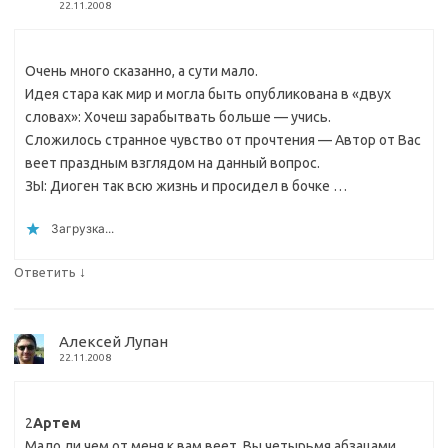
22.11.2008
Очень много сказанно, а сути мало.
Идея стара как мир и могла быть опубликована в «двух
словах»: Хочеш зарабытвать больше — учись.
Сложилось странное чувство от прочтения — Автор от Вас
веет праздным взглядом на данный вопрос.
ЗЫ: Диоген так всю жизнь и просидел в бочке …
Загрузка...
↓
Ответить
Алексей Лупан
22.11.2008
2
Артем
Мало ли чем от меня к вам веет. Вы четырьмя абзацами