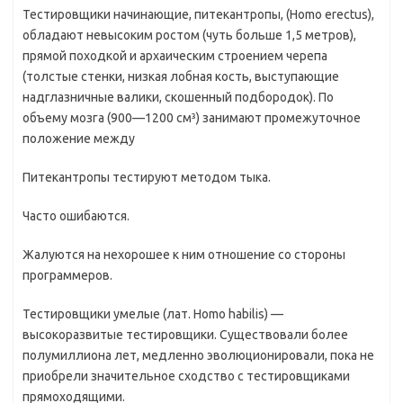
Тестировщики начинающие, питекантропы, (Homo erectus),
обладают невысоким ростом (чуть больше 1,5 метров),
прямой походкой и архаическим строением черепа
(толстые стенки, низкая лобная кость, выступающие
надглазничные валики, скошенный подбородок). По
объему мозга (900—1200 см³) занимают промежуточное
положение между
Питекантропы тестируют методом тыка.
Часто ошибаются.
Жалуются на нехорошее к ним отношение со стороны
программеров.
Тестировщики умелые (лат. Homo habilis) —
высокоразвитые тестировщики. Существовали более
полумиллиона лет, медленно эволюционировали, пока не
приобрели значительное сходство с тестировщиками
прямоходящими.