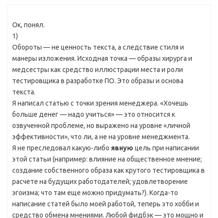
Ок, понял.
1)
Обороты — не ценность текста, а следствие стиля и
манеры изложения. Исходная точка — образы хирурга и
медсестры как средство иллюстрации места и роли
тестировщика в разработке ПО. Это образы и основа
текста.
Я написал статью с точки зрения менеджера. «Хочешь
больше денег — надо учиться» — это относится к
озвученной проблеме, но выражено на уровне «личной
эффективности», что ли, а не на уровне менеджмента.
Я не преследовал какую-либо
явную
цель при написании
этой статьи (например: влияние на общественное мнение;
создание собственного образа как крутого тестировщика в
расчете на будущих работодателей; удовлетворение
эгоизма; что там еще можно придумать?). Когда-то
написание статей было моей работой, теперь это хобби и
средство обмена мнениями. Любой фидбэк — это мощно и