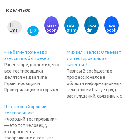
Поделиться:
Mast
Tele
Linke
Face
Email
X
odon
gram
dIn
book
«Не баги» тоже надо
Михаил Павлов: Отвечает
заносить в багтрекер
ли тестировщик за
Ранее я предположил, что
качество?
все тестировщики
Тезисы В сообществе
делятся на два типа:
профессионалов в
Гарантировщик и
области информационных
Проверяльщик, которых я
технологий бытует ряд
сравнил с хирургом и
заблуждений, связанных с
медсестрой. Сравнение,
ролью тестировщиков в
Что такое «Хороший
несомненно, навеяно
проекте, с их сферой
тестировщик»
Бруксовой книгой
ответственности. Цель
«Хороший тестировщик»
«Мифический человеко-
настоящего доклада —
— это тот человек, у
месяц или Как создаются
выявить причины
которого есть
программные системы».
заблуждений, преодолеть
соображение о том, что
Но сравнение точное.
их и внести ясность, за что