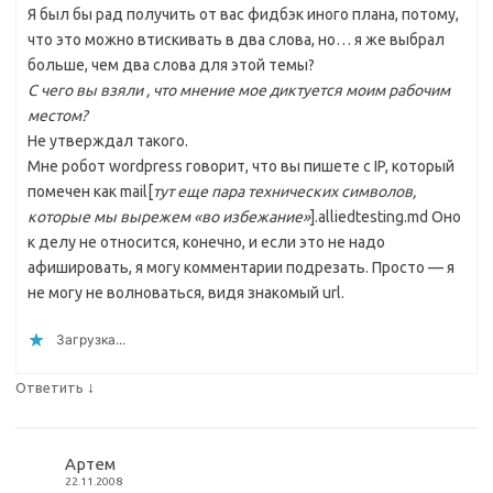
Я был бы рад получить от вас фидбэк иного плана, потому,
что это можно втискивать в два слова, но… я же выбрал
больше, чем два слова для этой темы?
С чего вы взяли , что мнение мое диктуется моим рабочим
местом?
Не утверждал такого.
Мне робот wordpress говорит, что вы пишете с IP, который
помечен как mail[
тут еще пара технических символов,
которые мы вырежем «во избежание»
].alliedtesting.md Оно
к делу не относится, конечно, и если это не надо
афишировать, я могу комментарии подрезать. Просто — я
не могу не волноваться, видя знакомый url.
Загрузка...
↓
Ответить
Артем
22.11.2008