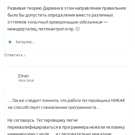
Развивая теорию Дарвина в этом направлении правильнее
было бы допустить определения вместо различных
оттенков «
опытный проверяльщик-обезъянка
» —
неандерталец, питекантроп и пр. 🙂
Загрузка...
↓
Ответить
Zmei
18.04.2008
…
Также следует помнить, что работа тестировщика НИКАК
не способствует становлению программиста
…
Не соглашусь. Тестировщику легче
переквалифицироваться в программера нежели человеку
начинающему с нуля. … и следовательно чем круче